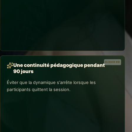
AVANTAGES DE L'ACCOMPAGNEMENT
Un cadre Qualiopi exploitable
La documentation facilite le pilotage et l'étude d'un
financement lorsque l'action, l'entreprise et les
participants sont éligibles. La décision demeure celle
du financeur concerné.
GLISSER
GLISSER
Une continuité pédagogique pendant
90 jours
Éviter que la dynamique s'arrête lorsque les
participants quittent la session.
AVANTAGES DE L'ACCOMPAGNEMENT
Une continuité pédagogique pendant 90
jours
La plateforme e-learning approfondie et le suivi post-