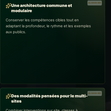
GLISSER
GLISSER
Une architecture commune et
modulaire
Conserver les compétences cibles tout en
adaptant la profondeur, le rythme et les exemples
aux publics.
AVANTAGES DE L'ACCOMPAGNEMENT
Une architecture commune et modulaire
Le socle pédagogique sécurise la cohérence. Les
modules permettent de construire des itinéraires
différents pour les managers, collaborateurs,
fonctions support ou équipes commerciales.
GLISSER
GLISSER
Des modalités pensées pour le multi-
sites
Combiner interventions sur site, classes à