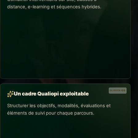
distance, e-learning et séquences hybrides.
AVANTAGES DE L'ACCOMPAGNEMENT
Des modalités pensées pour le multi-
sites
Le choix des formats tient compte des
déplacements, des fuseaux d'activité, des tailles de
groupe et du besoin d'interaction, sans sacrifier les
entraînements ni le suivi.
GLISSER
GLISSER
Un cadre Qualiopi exploitable
Structurer les objectifs, modalités, évaluations et
éléments de suivi pour chaque parcours.