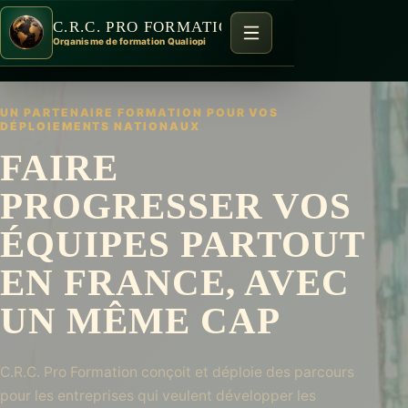
C.R.C. PRO FORMATION
Organisme de formation Qualiopi
UN PARTENAIRE FORMATION POUR VOS
DÉPLOIEMENTS NATIONAUX
FAIRE
PROGRESSER VOS
ÉQUIPES PARTOUT
EN FRANCE, AVEC
UN MÊME CAP
C.R.C. Pro Formation conçoit et déploie des parcours
pour les entreprises qui veulent développer les