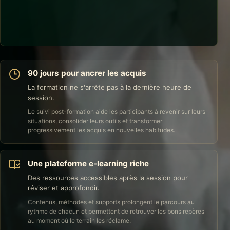
formation offrent des repères communs à tous les
groupes et soutiennent l'application dans leurs
environnements respectifs.
90 jours pour ancrer les acquis
La formation ne s'arrête pas à la dernière heure de
session.
Le suivi post-formation aide les participants à revenir sur leurs
situations, consolider leurs outils et transformer
progressivement les acquis en nouvelles habitudes.
Une plateforme e-learning riche
Des ressources accessibles après la session pour
réviser et approfondir.
Contenus, méthodes et supports prolongent le parcours au
rythme de chacun et permettent de retrouver les bons repères
au moment où le terrain les réclame.