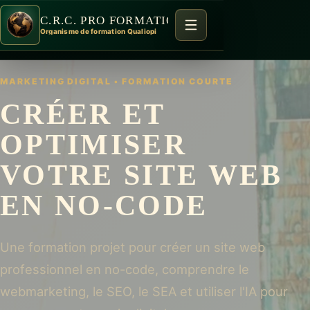
C.R.C. PRO FORMATION
Organisme de formation Qualiopi
MARKETING DIGITAL
•
FORMATION COURTE
CRÉER ET
OPTIMISER
VOTRE SITE WEB
EN NO-CODE
Une formation projet pour créer un site web
professionnel en no-code, comprendre le
webmarketing, le SEO, le SEA et utiliser l'IA pour