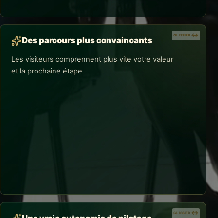
d'acquisition.
GLISSER
GLISSER
Des parcours plus convaincants
Les visiteurs comprennent plus vite votre valeur
et la prochaine étape.
RÉSULTATS CONCRETS
Des parcours plus convaincants
Promesses, preuves, rassurance et appels à l'action
sont organisés pour réduire les frictions et favoriser
les demandes de contact, inscriptions ou ventes.
GLISSER
GLISSER
Une vraie autonomie de pilotage