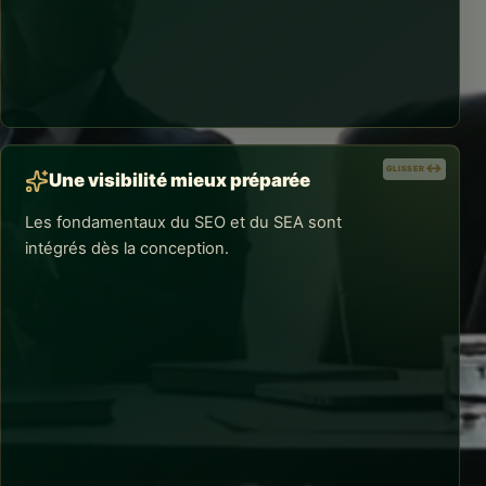
Des pages plus professionnelles
Vous savez construire une page lisible, responsive et
cohérente, sélectionner les bons médias et éviter les
erreurs qui donnent une impression d'amateurisme.
GLISSER
GLISSER
Une visibilité mieux préparée
Les fondamentaux du SEO et du SEA sont
intégrés dès la conception.
RÉSULTATS CONCRETS
Une visibilité mieux préparée
Mots-clés, intentions, balises, contenus et pages
d'atterrissage sont pensés ensemble pour attirer un
trafic plus pertinent et faciliter les futures actions