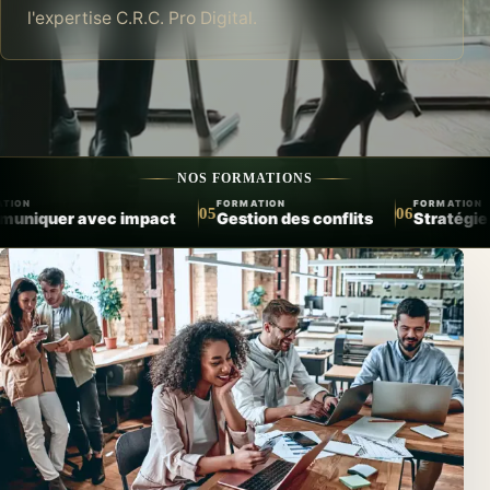
l'expertise C.R.C. Pro Digital.
NOS FORMATIONS
ORMATION
FORMATION
FORMATION
06
07
estion des conflits
Stratégie commerciale
Relation cl