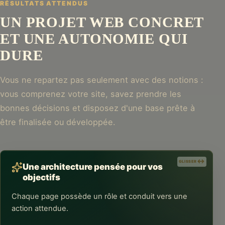
RÉSULTATS ATTENDUS
UN PROJET WEB CONCRET
ET UNE AUTONOMIE QUI
DURE
Vous ne repartez pas seulement avec des notions :
vous comprenez votre site, savez prendre les
bonnes décisions et disposez d'une base prête à
être finalisée ou développée.
GLISSER
GLISSER
Une architecture pensée pour vos
objectifs
Chaque page possède un rôle et conduit vers une
action attendue.