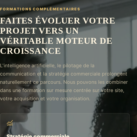
FORMATIONS COMPLÉMENTAIRES
FAITES ÉVOLUER VOTRE
PROJET VERS UN
VÉRITABLE MOTEUR DE
CROISSANCE
L'intelligence artificielle, le pilotage de la
communication et la stratégie commerciale prolongent
naturellement ce parcours. Nous pouvons les combiner
dans une formation sur mesure centrée sur votre site,
votre acquisition et votre organisation.
Stratégie commerciale