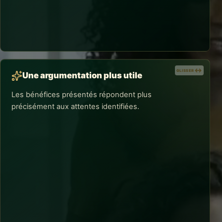
Le conseiller dispose d'une trame pour préparer,
conduire et conclure ses échanges tout en restant
naturel et attentif aux signaux du client.
GLISSER
GLISSER
Une argumentation plus utile
Les bénéfices présentés répondent plus
précisément aux attentes identifiées.
RÉSULTATS CONCRETS
Une argumentation plus utile
Au lieu d'énumérer l'offre, le participant apprend à
sélectionner les éléments qui éclairent la décision et
renforcent la valeur perçue.