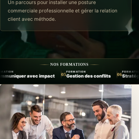
Un parcours pour installer une posture
commerciale professionnelle et gérer la relation
client avec méthode.
NOS FORMATIONS
ATION
FORMATION
FORMATION
06
07
ion des conflits
Stratégie commerciale
Relation clie